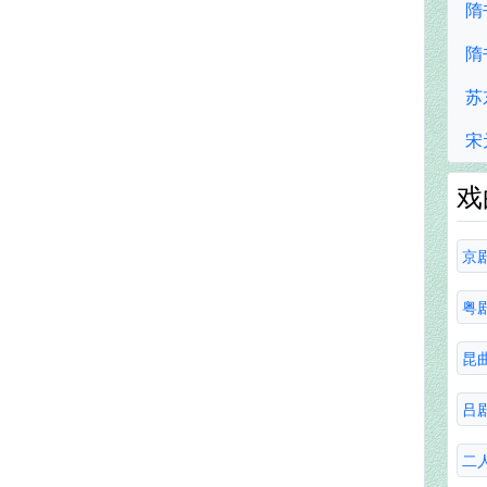
隋
隋
苏
宋
戏
京
粤
昆
吕
二