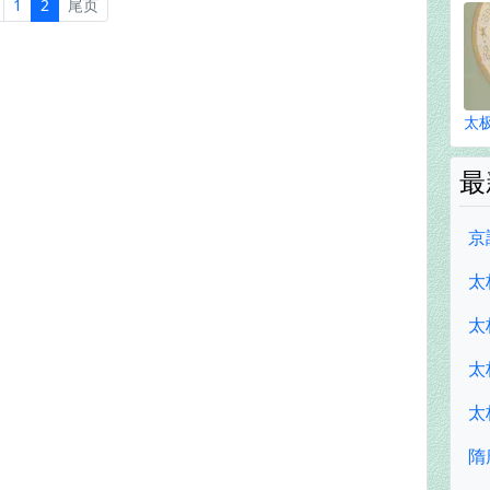
1
2
尾页
太
最
京
太
太
太
太
隋