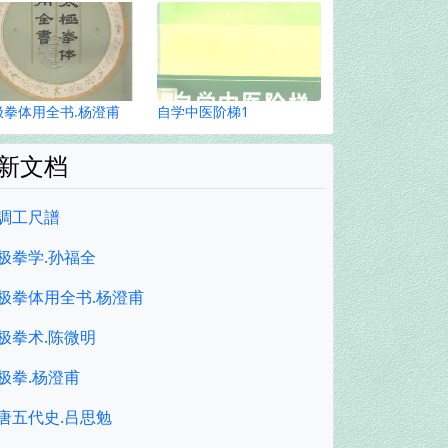
极拳体用全书.杨澄甫
自学中医阶梯1
新文档
調工尺譜
极拳学.孙福全
极拳体用全书.杨澄甫
极拳术.陈微明
极拳.杨澄甫
唐五代史.吕思勉