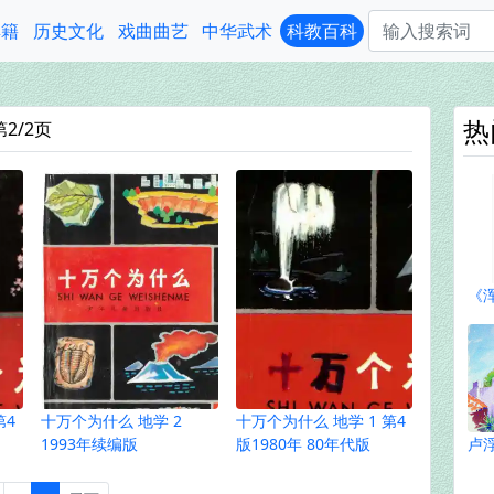
典籍
历史文化
戏曲曲艺
中华武术
科教百科
热
2/2页
《
第4
十万个为什么 地学 2
十万个为什么 地学 1 第4
1993年续编版
版1980年 80年代版
卢