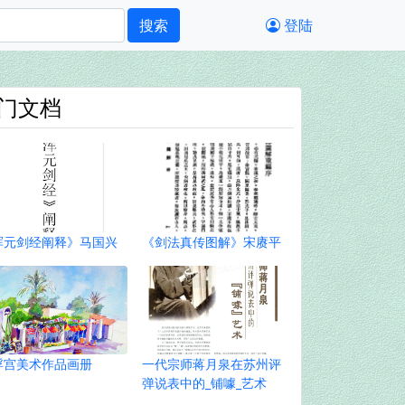
搜索
登陆
门文档
浑元剑经阐释》马国兴
《剑法真传图解》宋赓平
浮宫美术作品画册
一代宗师蒋月泉在苏州评
弹说表中的_铺噱_艺术