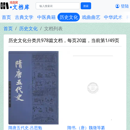
登陆
搜索
首页
古典文学
中医典籍
历史文化
戏曲曲艺
中华武术
首页
历史文化
文档列表
历史文化分类共978篇文档，每页20篇，当前第1/49页
隋唐五代史.吕思勉
隋书.（唐）魏徵等纂