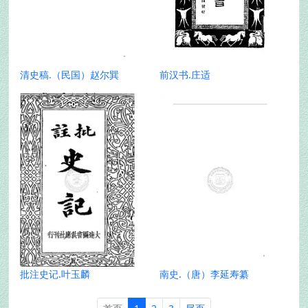
清史稿.（民国）赵尔巽
前汉书.庄适
批注史记.叶玉麟
南史.（唐）李延寿纂