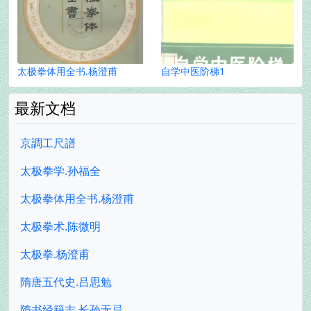
太极拳体用全书.杨澄甫
自学中医阶梯1
最新文档
京調工尺譜
太极拳学.孙福全
太极拳体用全书.杨澄甫
太极拳术.陈微明
太极拳.杨澄甫
隋唐五代史.吕思勉
隋书经籍志.长孙无忌