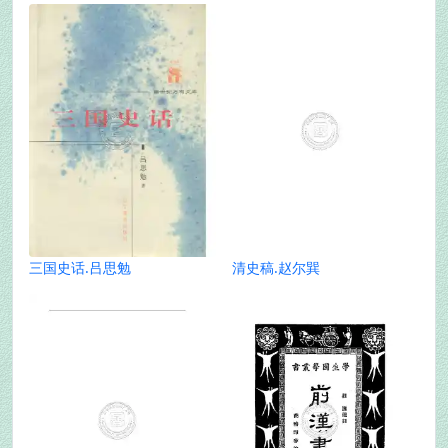
三国史话.吕思勉
清史稿.赵尔巽