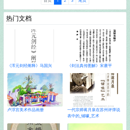
首页
1
2
3
尾页
热门文档
《浑元剑经阐释》马国兴
《剑法真传图解》宋赓平
卢浮宫美术作品画册
一代宗师蒋月泉在苏州评弹说
表中的_铺噱_艺术