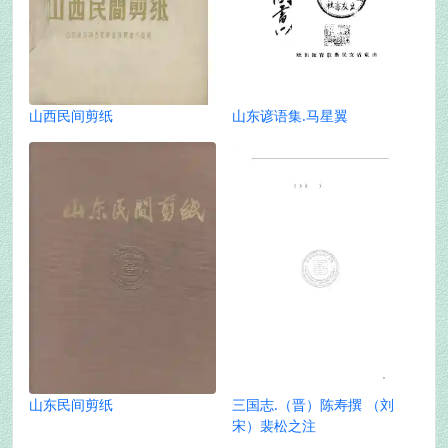
山西民间剪纸
山东谚语集.马星翼
山东民间剪纸
三国志.（晋）陈寿撰 （刘
宋）裴松之注