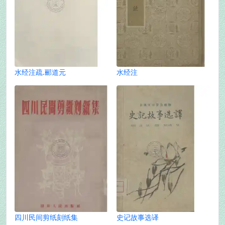
水经注疏.郦道元
水经注
四川民间剪纸刻纸集
史记故事选译