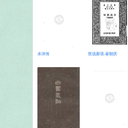
水浒传
世说新语.崔朝庆