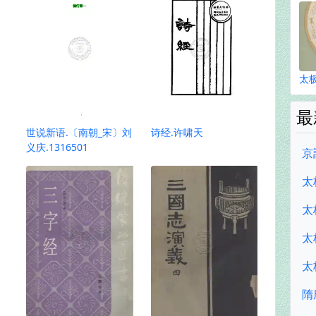
太
最
世说新语.〔南朝_宋〕刘
诗经.许啸天
义庆.1316501
京
太
太
太
太
隋