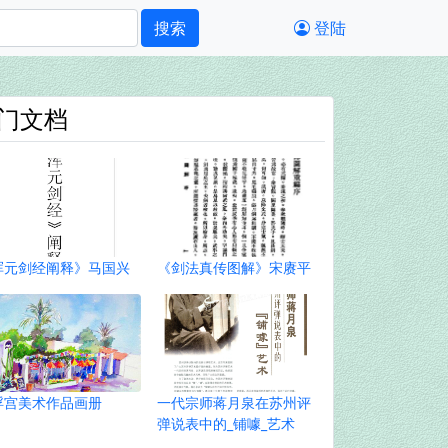
搜索
登陆
门文档
浑元剑经阐释》马国兴
《剑法真传图解》宋赓平
浮宫美术作品画册
一代宗师蒋月泉在苏州评
弹说表中的_铺噱_艺术