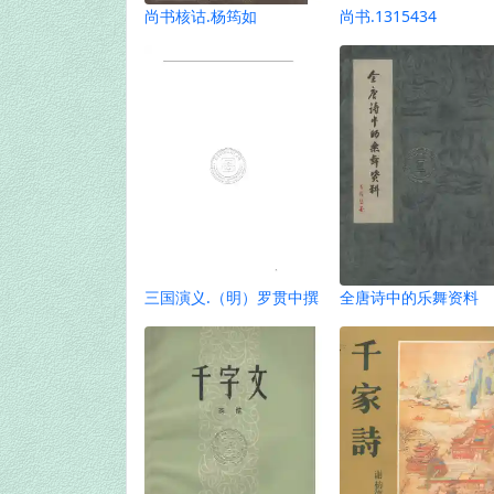
尚书核诂.杨筠如
尚书.1315434
三国演义.（明）罗贯中撰
全唐诗中的乐舞资料