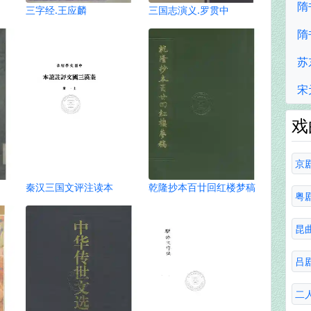
隋
三字经.王应麟
三国志演义.罗贯中
隋
苏
宋
戏
京
秦汉三国文评注读本
乾隆抄本百廿回红楼梦稿
粤
昆
吕
二