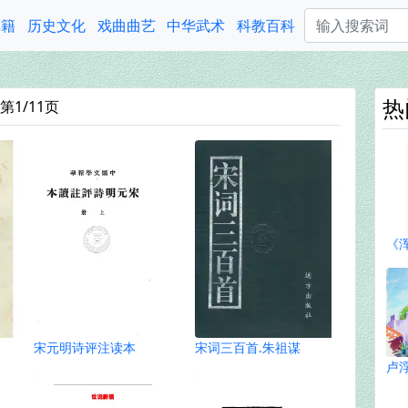
典籍
历史文化
戏曲曲艺
中华武术
科教百科
热
1/11页
《
宋元明诗评注读本
宋词三百首.朱祖谋
卢