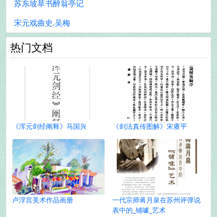
苏东坡草书醉翁亭记
宋元戏曲史.吴梅
热门文档
《浑元剑经阐释》马国兴
《剑法真传图解》宋赓平
卢浮宫美术作品画册
一代宗师蒋月泉在苏州评弹说
表中的_铺噱_艺术