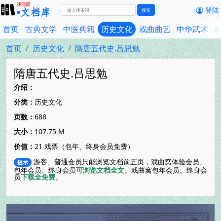
登陆
搜索
首页
古典文学
中医典籍
历史文化
戏曲曲艺
中华武术
首页
历史文化
隋唐五代史.吕思勉
隋唐五代史.吕思勉
介绍：
分类：
历史文化
页数：
688
大小：
107.75 M
价值：
21 戏票（包年、终身会员免费）
游客、普通会员只能浏览文档前五页，戏曲窝体验会员、
提示
包年会员、终身会员
可浏览文档全文
。戏曲窝包年会员、终身会
员
下载全免费
。