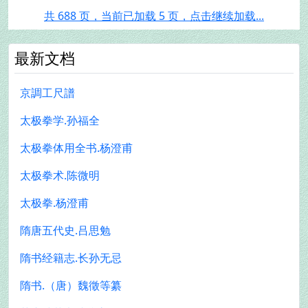
共 688 页，当前已加载 5 页，点击继续加载...
最新文档
京調工尺譜
太极拳学.孙福全
太极拳体用全书.杨澄甫
太极拳术.陈微明
太极拳.杨澄甫
隋唐五代史.吕思勉
隋书经籍志.长孙无忌
隋书.（唐）魏徵等纂