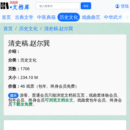
登陆
搜索
首页
古典文学
中医典籍
历史文化
戏曲曲艺
中华武术
首页
历史文化
清史稿.赵尔巽
清史稿.赵尔巽
介绍：
分类：
历史文化
页数：
1706
大小：
234.10 M
价值：
46 戏票（包年、终身会员免费）
游客、普通会员只能浏览文档前五页，戏曲窝体验会员、
提示
包年会员、终身会员
可浏览文档全文
。戏曲窝包年会员、终身会
员
下载全免费
。