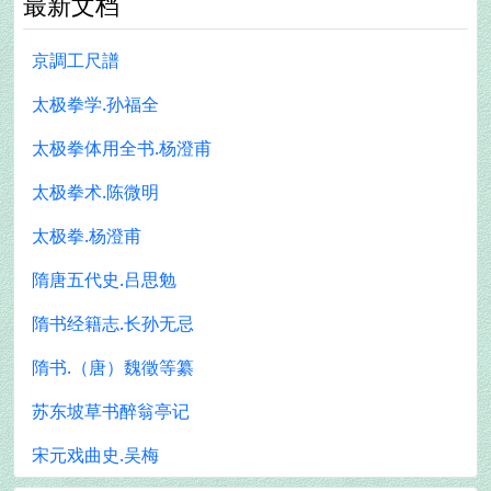
最新文档
京調工尺譜
太极拳学.孙福全
太极拳体用全书.杨澄甫
太极拳术.陈微明
太极拳.杨澄甫
隋唐五代史.吕思勉
隋书经籍志.长孙无忌
隋书.（唐）魏徵等纂
苏东坡草书醉翁亭记
宋元戏曲史.吴梅