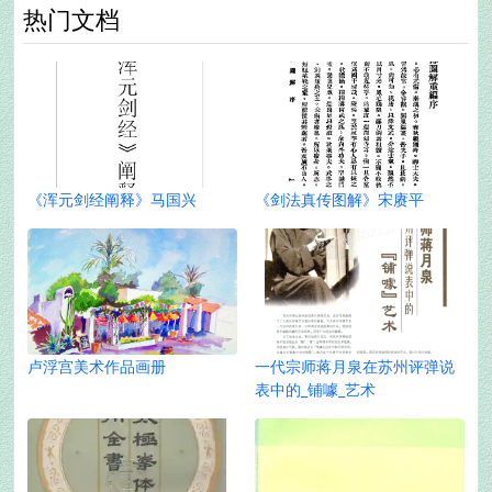
热门文档
《浑元剑经阐释》马国兴
《剑法真传图解》宋赓平
卢浮宫美术作品画册
一代宗师蒋月泉在苏州评弹说
表中的_铺噱_艺术