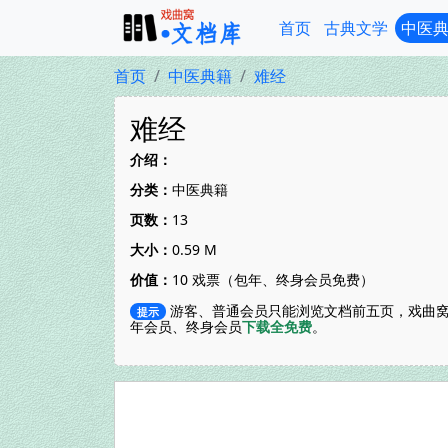
首页
古典文学
中医
首页
中医典籍
难经
难经
介绍：
分类：
中医典籍
页数：
13
大小：
0.59 M
价值：
10 戏票（包年、终身会员免费）
游客、普通会员只能浏览文档前五页，戏曲窝
提示
年会员、终身会员
下载全免费
。