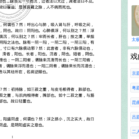
太
戏
京
粤
昆
吕
二