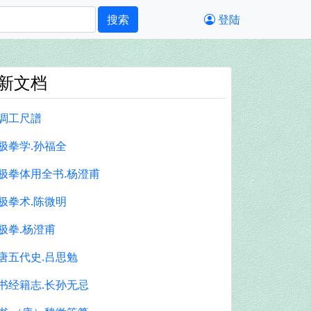
搜索
登陆
新文档
調工尺譜
极拳学.孙福全
极拳体用全书.杨澄甫
极拳术.陈微明
极拳.杨澄甫
唐五代史.吕思勉
书经籍志.长孙无忌