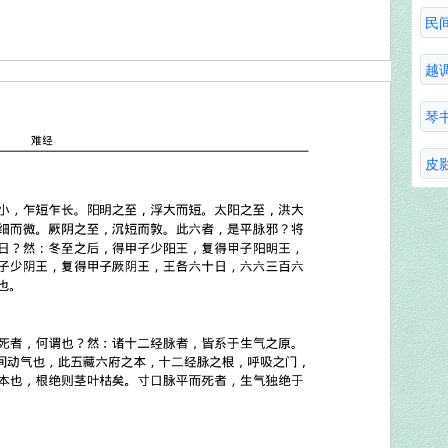
民
越
琴
皮