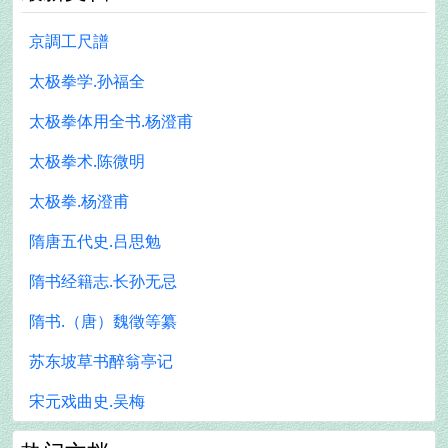
京調工尺譜
太极拳学.孙福全
太极拳体用全书.杨澄甫
太极拳术.陈微明
太极拳.杨澄甫
隋唐五代史.吕思勉
隋书经籍志.长孙无忌
隋书.（唐）魏徵等纂
苏东坡草书醉翁亭记
宋元戏曲史.吴梅