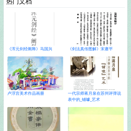
热门文档
《浑元剑经阐释》马国兴
《剑法真传图解》宋赓平
卢浮宫美术作品画册
一代宗师蒋月泉在苏州评弹说
表中的_铺噱_艺术