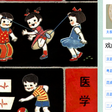
太
戏
京
粤
昆
吕
二