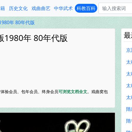
典籍
历史文化
戏曲曲艺
中华武术
科教百科
980年 80年代版
最
1980年 80年代版
京
太
太
太
体验会员、包年会员、终身会员
可浏览文档全文
。戏曲窝包
太
隋
隋