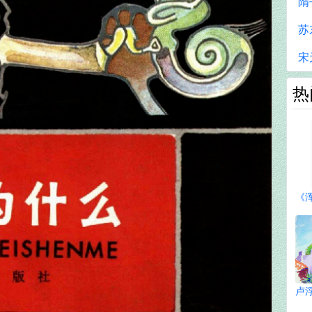
隋
苏
宋
热
《
卢