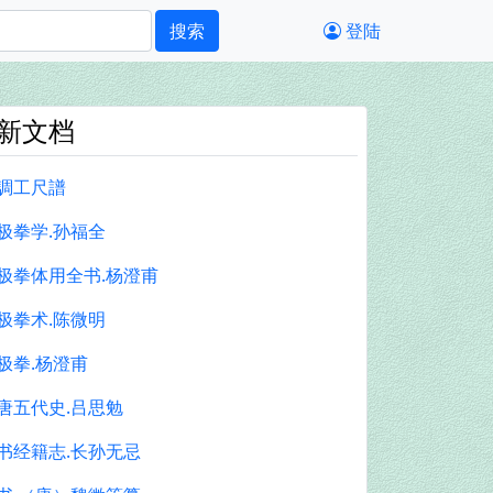
搜索
登陆
新文档
調工尺譜
极拳学.孙福全
极拳体用全书.杨澄甫
极拳术.陈微明
极拳.杨澄甫
唐五代史.吕思勉
书经籍志.长孙无忌