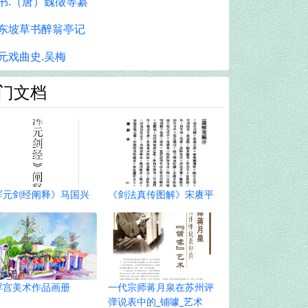
书.（唐）魏徵等纂
东坡草书醉翁亭记
元戏曲史.吴梅
门文档
浑元剑经阐释》马国兴
《剑法真传图解》宋赓平
浮宫美术作品画册
一代宗师蒋月泉在苏州评
弹说表中的_铺噱_艺术