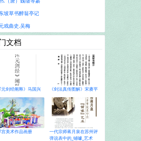
书.（唐）魏徵等纂
东坡草书醉翁亭记
元戏曲史.吴梅
门文档
浑元剑经阐释》马国兴
《剑法真传图解》宋赓平
浮宫美术作品画册
一代宗师蒋月泉在苏州评
弹说表中的_铺噱_艺术