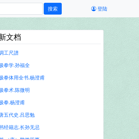
搜索
登陆
新文档
調工尺譜
极拳学.孙福全
极拳体用全书.杨澄甫
极拳术.陈微明
极拳.杨澄甫
唐五代史.吕思勉
书经籍志.长孙无忌