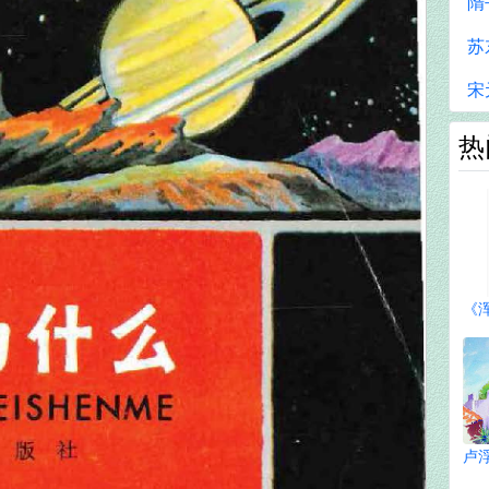
隋
苏
宋
热
《
卢