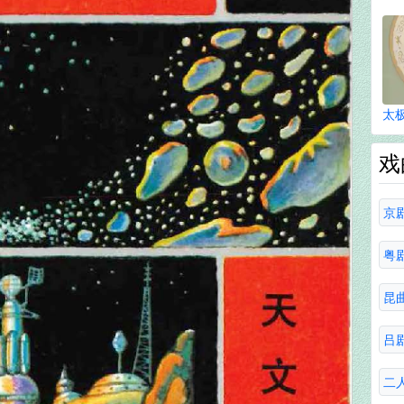
太
戏
京
粤
昆
吕
二