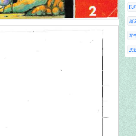
民
越
琴
皮