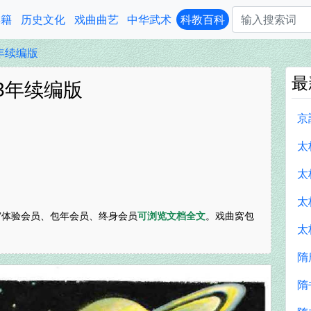
典籍
历史文化
戏曲曲艺
中华武术
科教百科
3年续编版
最
93年续编版
京
太
太
太
体验会员、包年会员、终身会员
可浏览文档全文
。戏曲窝包
太
隋
隋