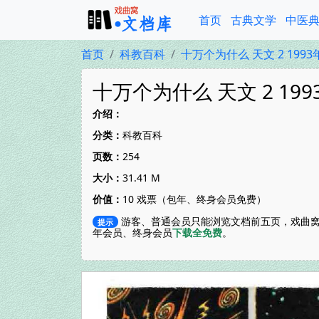
首页
古典文学
中医
首页
科教百科
十万个为什么 天文 2 199
十万个为什么 天文 2 19
介绍：
分类：
科教百科
页数：
254
大小：
31.41 M
价值：
10 戏票（包年、终身会员免费）
游客、普通会员只能浏览文档前五页，戏曲窝
提示
年会员、终身会员
下载全免费
。