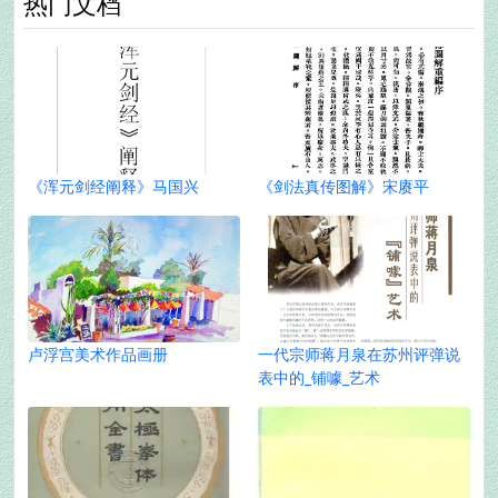
热门文档
《浑元剑经阐释》马国兴
《剑法真传图解》宋赓平
卢浮宫美术作品画册
一代宗师蒋月泉在苏州评弹说
表中的_铺噱_艺术