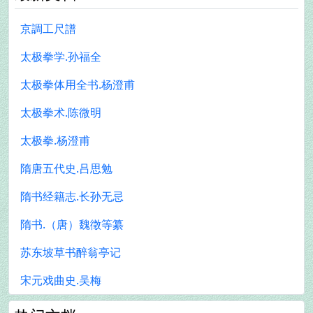
京調工尺譜
太极拳学.孙福全
太极拳体用全书.杨澄甫
太极拳术.陈微明
太极拳.杨澄甫
隋唐五代史.吕思勉
隋书经籍志.长孙无忌
隋书.（唐）魏徵等纂
苏东坡草书醉翁亭记
宋元戏曲史.吴梅