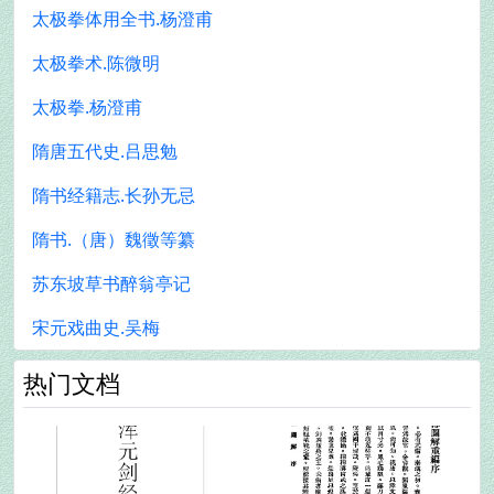
太极拳体用全书.杨澄甫
太极拳术.陈微明
太极拳.杨澄甫
隋唐五代史.吕思勉
隋书经籍志.长孙无忌
隋书.（唐）魏徵等纂
苏东坡草书醉翁亭记
宋元戏曲史.吴梅
热门文档