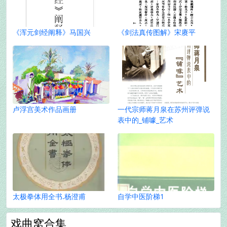
《浑元剑经阐释》马国兴
《剑法真传图解》宋赓平
卢浮宫美术作品画册
一代宗师蒋月泉在苏州评弹说
表中的_铺噱_艺术
太极拳体用全书.杨澄甫
自学中医阶梯1
戏曲窝合集